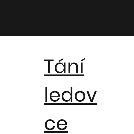
Tání
ledov
ce