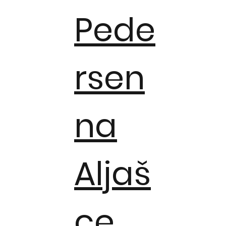
Pede
rsen
na
Aljaš
ce