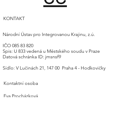
KONTAKT
Národní Ústav pro Integrovanou Krajinu, z.ú.
IČO 085 83 820
Spis: U 833 vedená u Městského soudu v Praze
Datová schránka ID: jmsnsf9
Sídlo: V Lučinách 21, 147 00 Praha 4 - Hodkovičky
Kontaktní osoba
Eva Procházková
eva.prochazkova@nuik.org
Tel: +420 605 858 077