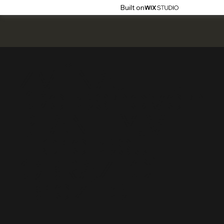
Built on
ZMĚNA
Odlesňován
PLANETY V
í pralesů,
OBRAZECH
Brazílie