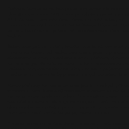
Přehrada Samuel se nachází podél řeky Jamari v Rondonii v B
ukazují oblast v roce 1984, krátce po zahájení výstavby vodní
2011. Záplava území vytvořená přehradou pohltila les proti p
mnoho lidí ze svých domovů. Server ResearchGate.net uvádí
farmářů. Na obrázcích je také patrné odlesňování, které zas
regionu.
Řešení energetické potřeby Brazílie prostřednictvím stavby 
mnoho kontroverzních reakcí. Jedná se o jeden z příkladů,
ekosystémové ztráty způsobené stavbou přehrady významně 
formě energie. Mimo to se hovoří i o tom, že související p
pralesa a podpora nezákonné těžby v oblasti byla jedním z
mechanismů masivní těžby pralesů i v jiných oblastech Brazíl
Stavba přehrady Samuel je tak dnes jedním z velkých příklad
rozhodnutí zemí, které stojí před svým rozvojem a ukazuje, 
založená pouze na ekonomické či hospodářské úvaze moh
nespočet sociálních i ekologických dopadů. Tento model r
dlouhodobě neudržitelný, pokud máme žít na planetě, kter
přirozený způsob života, tak jak jej známe doposud.
Přikládáme dva komentáře. Jeden ze serveru TheConservati
odkrývá důsledky tohoto přístupu ve vztahu k pandemii. Dru