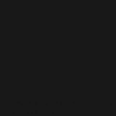
Odlesňování pralesů v Brazílii při stav
přehrady Samuel